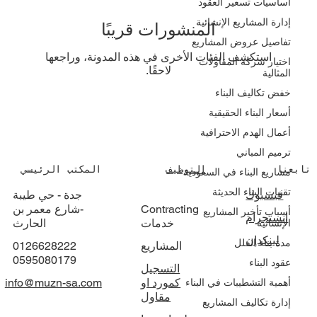
أساسيات تسعير العقود
إدارة المشاريع الإنشائية
المنشورات قريبًا
تفاصيل عروض المشاريع
استكشِف الفئات الأخرى في هذه المدونة، وراجعها
اختيار شركة المقاولات
لاحقًا.
المثالية
خفض تكاليف البناء
أسعار البناء الحقيقية
أعمال الهدم الاحترافية
ترميم المباني
تابعنا
التوظيف
المكتب الرئيسي
مشاريع البناء في السعودية
تقنيات البناء الحديثة
فيسبوك
جدة - حي طيبة
Contracting
-شارع معمر بن
أسباب تأخير المشاريع
انستجرام
خدمات
الحارث
الإنشائية
لينكدإن
مدة بناء الفلل
المشاريع
0126628222
0595080179
عقود البناء
التسجيل
كمورد او
info@muzn-sa.com
أهمية التشطيبات في البناء
مقاول
إدارة تكاليف المشاريع