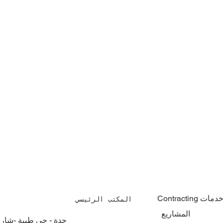
Contractin خدمات
المكتب الرئيسي
المشاريع
جدة - حي طيبة -شار