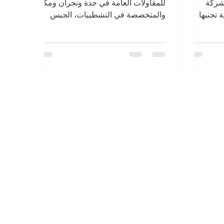
 شركة
للمقاولات العامة في جدة ونجران ومكة،
 تجنبها
والمتخصصة في التشطيبات، الجبس
بالمواعيد
بورد، اللياسة، وأعمال البنية التحتية
 لمشروعك
للمشاريع الطبية والتجارية والسكنية