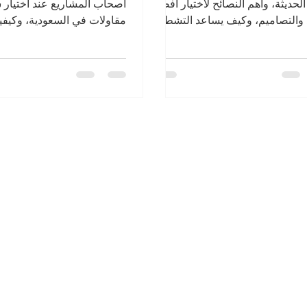
الحديثة، وأهم النصائح لاختيار أفضل
أصحاب المشاريع عند اختيار
د والتصاميم، وكيف يساعد التشطيب
مقاولات في السعودية، وكيفية
افي في رفع قيمة العقار وتحقيق
لضمان جودة التنفيذ والالتزام 
ستويات الجودة والراحة.
والحصول على أفضل النتائج
الإنشائي