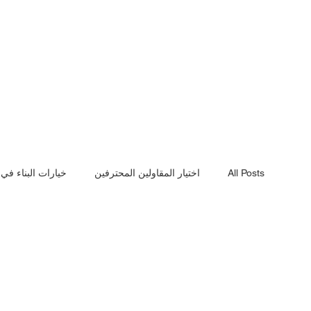
All Posts
اختيار المقاولين المحترفين
خيارات البناء في
أهمية الجدران الاستنادية
مراحل بناء الفيلا
أساسي
أسعار البناء الحقيقية
أعمال الهدم الاحترافية
ترم