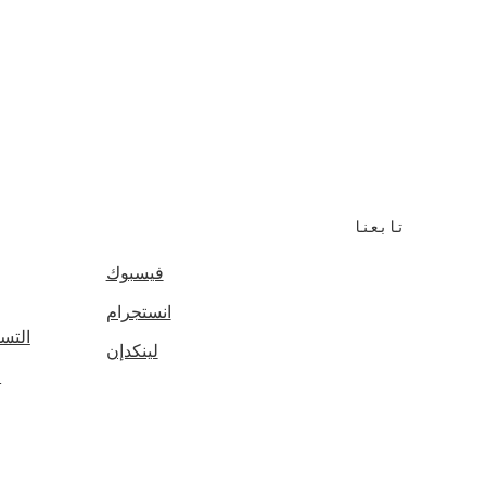
g
تابعنا
فيسبوك
انستجرام
التس
لينكدإن
ا