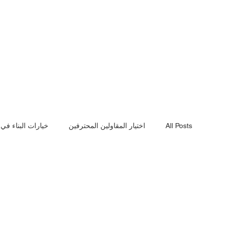
All Posts
اختيار المقاولين المحترفين
خيارات البناء في
أهمية الجدران الاستنادية
مراحل بناء الفيلا
أساسي
أسعار البناء الحقيقية
أعمال الهدم الاحترافية
ترم