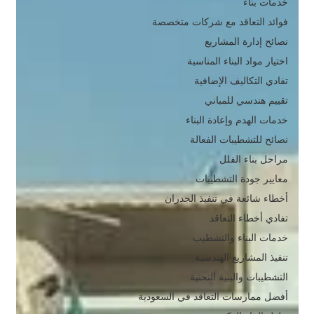
خدمات بناء
فوائد التعاقد مع شركات متخصصة
نصائح إدارة المشاريع
اختيار مواد البناء المناسبة
تفادي التكاليف الإضافية
تقييم هندسي للمباني
خدمات الهدم وإعادة البناء
نصائح للتشطيبات الفعالة
مراحل بناء الفلل
معايير جودة التشطيبات
أخطاء شائعة في تنفيذ الجدران
تفادي أخطاء التعاقد
خدمات البناء والتشطيب
تنفيذ المشاريع الهندسية
التشطيبات والبنية التحتية
أفضل ممارسات التعاقد في السعودية