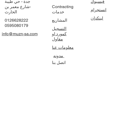
تابعنا
التوظيف
المكتب الرئيسي
فيسبوك
جدة - حي طيبة
Contracting
-شارع معمر بن
انستجرام
خدمات
الحارث
لينكدإن
المشاريع
0126628222
0595080179
التسجيل
كمورد او
info@muzn-sa.com
مقاول
معلومات عنا
مدونه
اتصل بنا
الشروط والأحكام
سياسة الخصوصية
بيان إمكانية الوصول