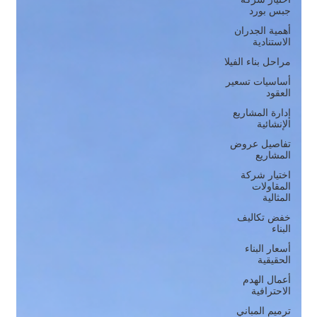
جبس بورد
أهمية الجدران
الاستنادية
مراحل بناء الفيلا
أساسيات تسعير
العقود
إدارة المشاريع
الإنشائية
تفاصيل عروض
المشاريع
اختيار شركة
المقاولات
المثالية
خفض تكاليف
البناء
أسعار البناء
الحقيقية
أعمال الهدم
الاحترافية
ترميم المباني