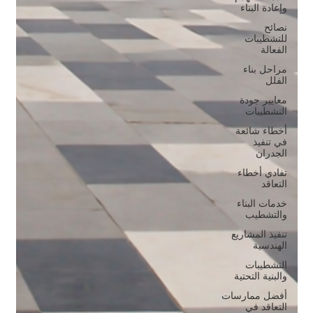
وإعادة البناء
نصائح
للتشطيبات
الفعالة
مراحل بناء
الفلل
معايير جودة
التشطيبات
أخطاء شائعة
في تنفيذ
الجدران
تفادي أخطاء
التعاقد
خدمات البناء
والتشطيب
تنفيذ المشاريع
الهندسية
التشطيبات
والبنية التحتية
أفضل ممارسات
التعاقد في