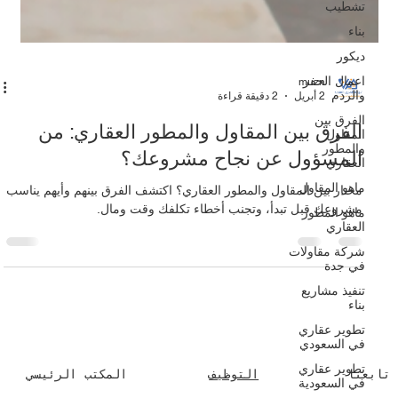
تشطيب
بناء
ديكور
اعمال الحفر
والردم
الفرق بين
المقاول
والمطور
العقاري
ماهو المقاول
muzn
ماهو المطور
2 أبريل
2 دقيقة قراءة
العقاري
شركة مقاولات
الفرق بين المقاول والمطور العقاري: من
في جدة
المسؤول عن نجاح مشروعك؟
تنفيذ مشاريع
بناء
محتار بين المقاول والمطور العقاري؟ اكتشف الفرق بينهم وأيهم يناسب
تطوير عقاري
مشروعك قبل تبدأ، وتجنب أخطاء تكلفك وقت ومال.
في السعودي
تطوير عقاري
في السعودية