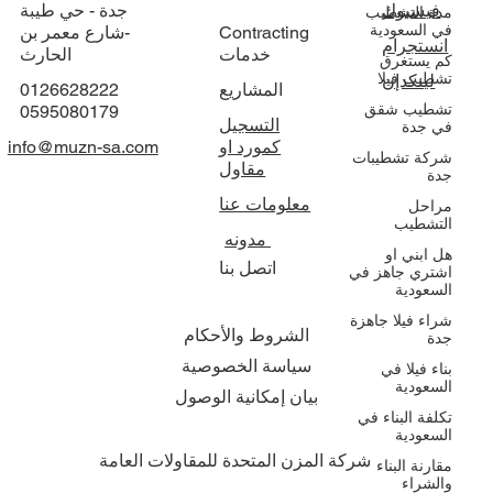
مدة التشطيب
في السعودية
كم يستغرق
تشطيب فيلا
تشطيب شقق
تابعنا
التوظيف
المكتب الرئيسي
في جدة
شركة تشطيبات
فيسبوك
جدة - حي طيبة
جدة
Contracting
-شارع معمر بن
انستجرام
مراحل
خدمات
الحارث
التشطيب
لينكدإن
المشاريع
0126628222
هل ابني او
0595080179
اشتري جاهز في
التسجيل
السعودية
كمورد او
info@muzn-sa.com
شراء فيلا جاهزة
مقاول
جدة
معلومات عنا
بناء فيلا في
السعودية
مدونه
تكلفة البناء في
اتصل بنا
السعودية
مقارنة البناء
والشراء
الشروط والأحكام