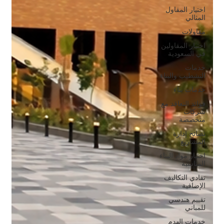
اختيار المقاول
المثالي
مقاولات
اختيار المقاولين
في السعودية
خدمات
التشطيب والبناء
خدمات بناء
فوائد التعاقد مع
شركات
متخصصة
نصائح إدارة
المشاريع
اختيار مواد البناء
المناسبة
تفادي التكاليف
الإضافية
تقييم هندسي
للمباني
خدمات الهدم