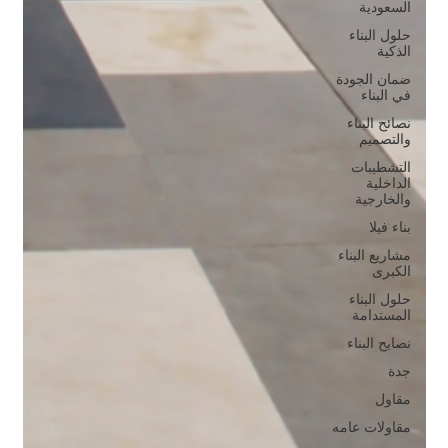
السعودية
حلول البناء
الذكية
ضمان الجودة
في البناء
نصائح البناء
والتصميم
التشطيبات
الداخلية
والخارجية
بناء فيلا
مشاريع البناء
الكبرى
حلول البناء
المستدامة
نصايح البناء
جدة
مقاول
مقاولات عامه