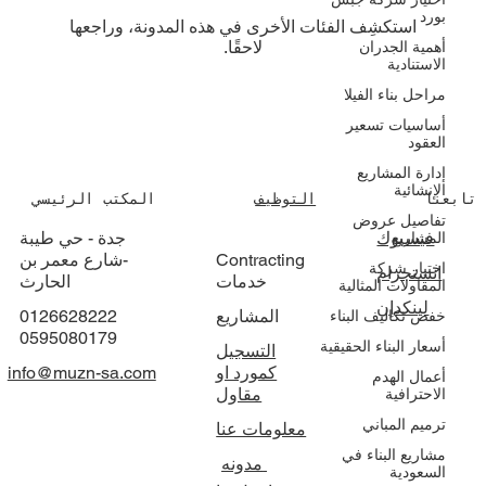
بورد
استكشِف الفئات الأخرى في هذه المدونة، وراجعها
لاحقًا.
أهمية الجدران
الاستنادية
مراحل بناء الفيلا
أساسيات تسعير
العقود
إدارة المشاريع
الإنشائية
تابعنا
التوظيف
المكتب الرئيسي
تفاصيل عروض
فيسبوك
جدة - حي طيبة
المشاريع
Contracting
-شارع معمر بن
اختيار شركة
انستجرام
خدمات
الحارث
المقاولات المثالية
لينكدإن
المشاريع
0126628222
خفض تكاليف البناء
0595080179
أسعار البناء الحقيقية
التسجيل
كمورد او
info@muzn-sa.com
أعمال الهدم
مقاول
الاحترافية
ترميم المباني
معلومات عنا
مشاريع البناء في
مدونه
السعودية