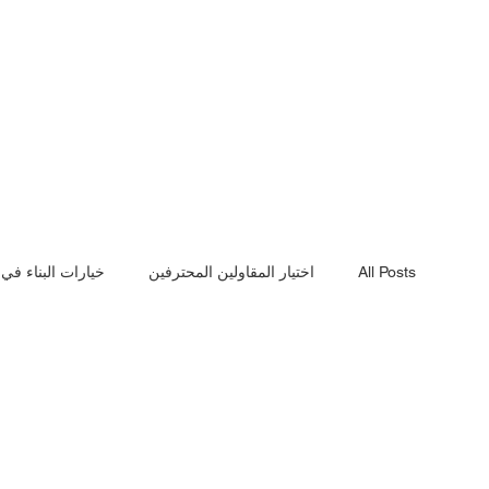
All Posts
اختيار المقاولين المحترفين
خيارات البناء في
أهمية الجدران الاستنادية
مراحل بناء الفيلا
أساسي
أسعار البناء الحقيقية
أعمال الهدم الاحترافية
ترم