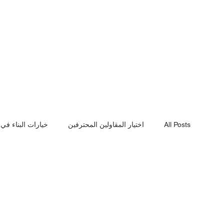
All Posts
اختيار المقاولين المحترفين
خيارات البناء في
أهمية الجدران الاستنادية
مراحل بناء الفيلا
أساسي
أسعار البناء الحقيقية
أعمال الهدم الاحترافية
ترم