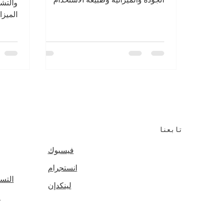
والتشط
لتحقيق أفضل النتائج على المدى الطويل.
الميزا
ومدة ا
g
تابعنا
فيسبوك
انستجرام
التس
لينكدإن
ا