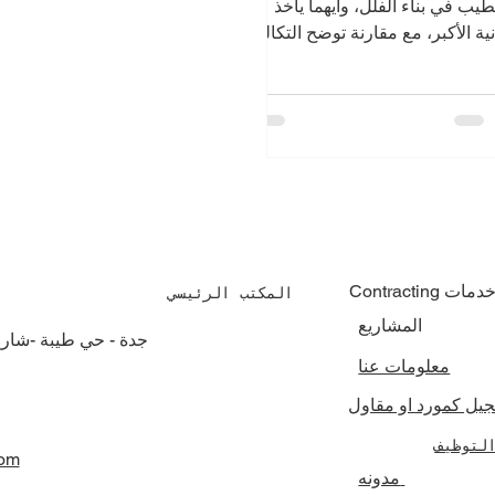
يب في بناء الفلل، وأيهما يأخذ
نية الأكبر، مع مقارنة توضح التكاليف
لتنفيذ في السعودية
Contractin خدمات
المكتب الرئيسي
المشاريع
جدة - حي طيبة -شار
معلومات عنا
جيل كمورد او مقاول
لتوظيف
com
مدونه