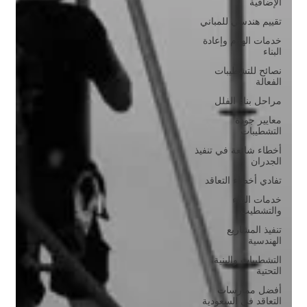
الإضافية
تقييم هندسي للمباني
خدمات الهدم وإعادة
البناء
نصائح للتشطيبات
الفعالة
مراحل بناء الفلل
معايير جودة
التشطيبات
أخطاء شائعة في تنفيذ
الجدران
تفادي أخطاء التعاقد
خدمات البناء
والتشطيب
تنفيذ المشاريع
الهندسية
التشطيبات والبنية
التحتية
أفضل ممارسات
التعاقد في السعودية