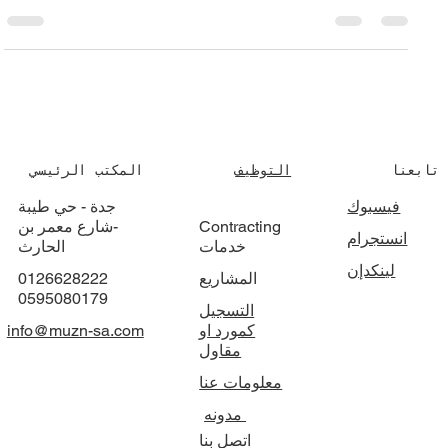
إلى مشاريع متكاملة تلبي تطلعات العملاء. تعرف على مراحل التنفيذ
بدءًا من دراسة الموقع وأعمال التجهيز والبناء، وصولًا إلى التشطيبات
والتسليم النهائي وفق أعلى معايير الجودة والكفاءة
تابعنا
التوظيف
المكتب الرئيسي
فيسبوك
جدة - حي طيبة
Contracting
-شارع معمر بن
انستجرام
خدمات
الحارث
لينكدإن
المشاريع
0126628222
0595080179
التسجيل
كمورد او
info@muzn-sa.com
مقاول
معلومات عنا