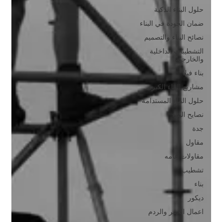
حلول البناء الذكية
ضمان الجودة في البناء
نصائح البناء والتصميم
التشطيبات الداخلية
والخارجية
بناء فيلا
مشاريع البناء الكبرى
حلول البناء المستدامة
نصايح البناء
جدة
مقاول
مقاولات عامه
تشطيب
بناء
ديكور
اعمال الحفر والردم