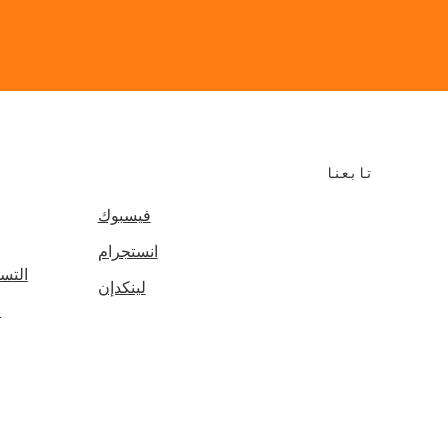
g
تابعنا
فيسبوك
انستجرام
التس
لينكدإن
ا