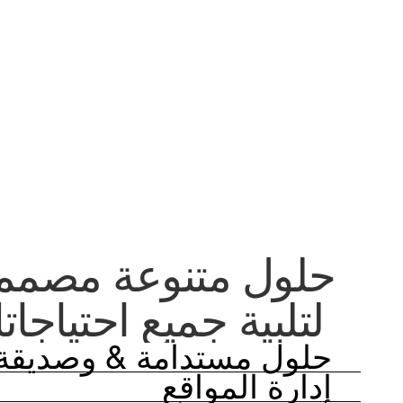
حلول متنوعة مصمم
لتلبية جميع احتياجات
حلول مستدامة & وصديقة ل
إدارة المواقع