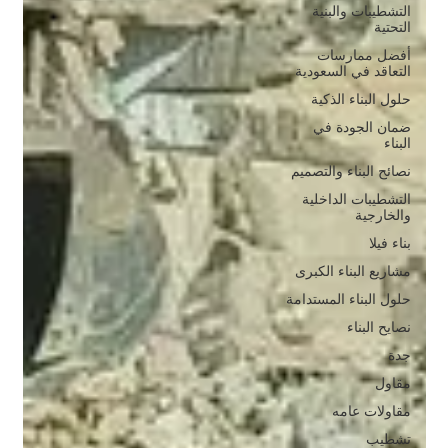
التشطيبات والبنية
التحتية
أفضل ممارسات
التعاقد في السعودية
حلول البناء الذكية
ضمان الجودة في
البناء
نصائح البناء والتصميم
التشطيبات الداخلية
والخارجية
بناء فيلا
مشاريع البناء الكبرى
حلول البناء المستدامة
نصايح البناء
جدة
مقاول
مقاولات عامه
تشطيب