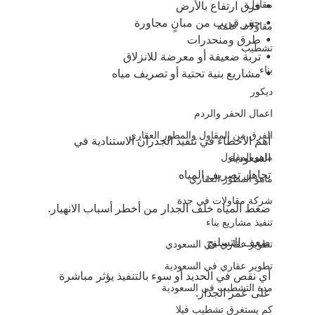
مقاول
•⁠  ⁠فرق ارتفاع بالأرض
•⁠  ⁠حفر قريب من مبانٍ مجاورة
مقاولات عامه
•⁠  ⁠طرق ومنحدرات
تشطيب
•⁠  ⁠تربة ضعيفة أو معرضة للانزلاق
بناء
•⁠  ⁠مشاريع بنية تحتية أو تصريف مياه
ديكور
اعمال الحفر والردم
الفرق بين المقاول والمطور العقاري
أهم الأخطاء في تنفيذ الجدران الاستنادية في 
السعودية
ماهو المقاول
تجاهل تصريف المياه
ماهو المطور العقاري
شركة مقاولات في جدة
ضغط المياه خلف الجدار من أخطر أسباب الانهيار.
تنفيذ مشاريع بناء
ضعف التسليح
تطوير عقاري في السعودي
تطوير عقاري في السعودية
أي نقص في الحديد أو سوء بالتنفيذ يؤثر مباشرة 
مدة التشطيب في السعودية
على عمر الجدار.
كم يستغرق تشطيب فيلا