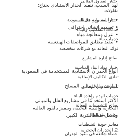
اختيار المقاول المثالي
لهذا السبب، تنفيذ الجدار الاستنادي يحتاج:
مقاولات
•⁠  ⁠دراسة تربة دقيقة
اختيار المقاولين في السعودية
•⁠  ⁠تصميم إنشائي احترافي
خدمات التشطيب والبناء
•⁠  ⁠عزل ومعالجة مياه
خدمات بناء
•⁠  ⁠تنفيذ مطابق للمواصفات الهندسية
فوائد التعاقد مع شركات متخصصة
نصائح إدارة المشاريع
اختيار مواد البناء المناسبة
أنواع الجدران الاستنادية المستخدمة في السعودية
تفادي التكاليف الإضافية
1.⁠ ⁠الجدار الخرساني المسلح
تقييم هندسي للمباني
خدمات الهدم وإعادة البناء
الأكثر استخدامًا في مشاريع الفلل والمباني 
نصائح للتشطيبات الفعالة
التجارية والبنية التحتية، ويتميز بالقوة العالية 
مراحل بناء الفلل
وتحمل ضغط التربة الكبير.
معايير جودة التشطيبات
2.⁠ ⁠الجدران الحجرية
أخطاء شائعة في تنفيذ الجدران