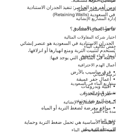
مشاكل التربة مستقبلاً.
ومن أهم هذه العناصر: تنفيذ الجدران الاستنادية 
أساسيات تسعير العقود
في السعودية (Retaining Walls)
إدارة المشاريع الإنشائية
تفاصيل عروض المشاريع
ما هو الجدار الاستنادي؟
اختيار شركة المقاولات المثالية
 الجدران الاستنادية في السعودية هو عنصر إنشائي 
خفض تكاليف البناء
يُستخدم لتثبيت التربة ومنع انهيارها أو انزلاقها، 
أسعار البناء الحقيقية
خاصة في المناطق التي يوجد فيها:
أعمال الهدم الاحترافية
•⁠  ⁠فرق مناسيب بالأرض
ترميم المباني
•⁠  ⁠أعمال حفر عميقة
مشاريع البناء في السعودية
•⁠  ⁠أقبية وبدرومات
تقنيات البناء الحديثة
•⁠  ⁠طرق ومنحدرات
•⁠  ⁠مشاريع بنية تحتية
أسباب تأخير المشاريع الإنشائية
•⁠  ⁠مواقع معرضة لضغط التربة أو المياه
مدة بناء الفلل
عقود البناء
وظيفته الأساسية هي تحمل ضغط التربة وحماية 
المنشأة المحيطة.
أهمية التشطيبات في البناء