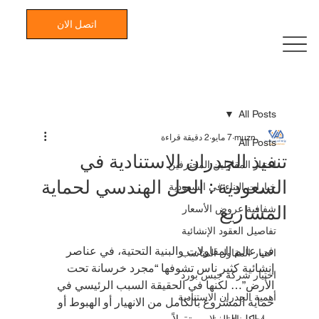
اتصل الان
All Posts
muzn
7 مايو
2 دقيقة قراءة
All Posts
تنفيذ الجدران الاستنادية في
اختيار المقاولين المحترفين
السعودية : الحل الهندسي لحماية
خيارات البناء في السعودية
المشاريع
شفافية عروض الأسعار
تفاصيل العقود الإنشائية
في عالم المقاولات والبنية التحتية، في عناصر 
اختيار المقاول المناسب
إنشائية كثير ناس تشوفها “مجرد خرسانة تحت 
اختيار شركة جبس بورد
الأرض”… لكنها في الحقيقة السبب الرئيسي في 
أهمية الجدران الاستنادية
حماية المشروع بالكامل من الانهيار أو الهبوط أو 
مراحل بناء الفيلا