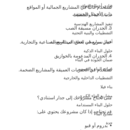
تفادي أخطاء التعاقد
تُستخدم غالبًا في المشاريع الجمالية أو المواقع 
ذات الأحمال الخفيفة.
خدمات البناء والتشطيب
تنفيذ المشاريع الهندسية
3.⁠ ⁠الجدران مسبقة الصب
التشطيبات والبنية التحتية
خيار سريع في بعض المشاريع الصناعية والتجارية.
أفضل ممارسات التعاقد في السعودية
حلول البناء الذكية
4.⁠ ⁠الجدران المدعومة بالخوازيق
ضمان الجودة في البناء
نصائح البناء والتصميم
تُستخدم في الحفريات العميقة والمشاريع الضخمة.
التشطيبات الداخلية والخارجية
بناء فيلا
مشاريع البناء الكبرى
متى تحتاج مشروعك إلى جدار استنادي؟
حلول البناء المستدامة
قد تحتاجه إذا كان مشروعك يحتوي على:
نصايح البناء
جدة
•⁠  ⁠بدروم أو قبو