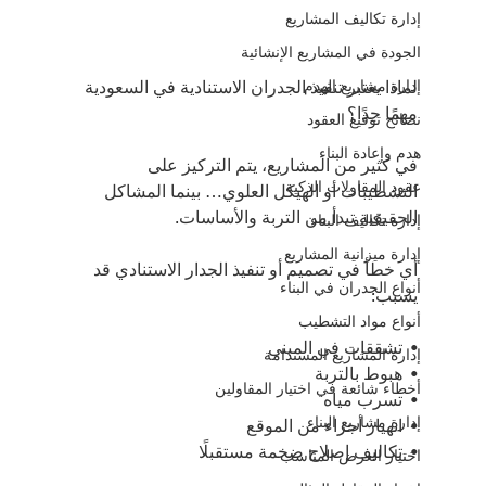
إدارة تكاليف المشاريع
الجودة في المشاريع الإنشائية
إدارة مشاريع الهدم
لماذا يعتبر تنفيذ الجدران الاستنادية في السعودية 
مهمًا جدًا؟
نصائح توقيع العقود
هدم وإعادة البناء
في كثير من المشاريع، يتم التركيز على 
عقود المقاولات الذكية
التشطيبات أو الهيكل العلوي… بينما المشاكل 
الحقيقية تبدأ من التربة والأساسات.
إدارة تكاليف البناء
إدارة ميزانية المشاريع
أي خطأ في تصميم أو تنفيذ الجدار الاستنادي قد 
أنواع الجدران في البناء
يسبب:
أنواع مواد التشطيب
•⁠  ⁠تشققات في المبنى
إدارة المشاريع المستدامة
•⁠  ⁠هبوط بالتربة
أخطاء شائعة في اختيار المقاولين
•⁠  ⁠تسرب مياه
إدارة مشاريع البناء
•⁠  ⁠انهيار أجزاء من الموقع
•⁠  ⁠تكاليف إصلاح ضخمة مستقبلًا
اختيار العرض المناسب