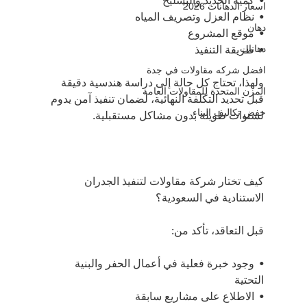
•⁠  ⁠كمية الحديد والتسليح
اسعار الدهانات 2026
•⁠  ⁠نظام العزل وتصريف المياه
دهان
•⁠  ⁠موقع المشروع
دهانات
•⁠  ⁠طريقة التنفيذ
افضل شركه مقاولات في جدة
ولهذا، تحتاج كل حالة إلى دراسة هندسية دقيقة 
المزن المتحدة للمقاولات العامة
قبل تحديد التكلفة النهائية، لضمان تنفيذ آمن يدوم 
حفض تكاليف البناء
لسنوات طويلة بدون مشاكل مستقبلية.
كيف تختار شركة مقاولات لتنفيذ الجدران 
الاستنادية في السعودية؟
قبل التعاقد، تأكد من:
•⁠  ⁠وجود خبرة فعلية في أعمال الحفر والبنية 
التحتية
•⁠  ⁠الاطلاع على مشاريع سابقة