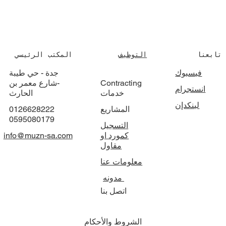
كيف تؤثر جودة أعمال الحفر والردم على عمر
المبنى؟
تابعنا
التوظيف
المكتب الرئيسي
فيسبوك
جدة - حي طيبة
Contracting
-شارع معمر بن
انستجرام
خدمات
الحارث
لينكدإن
المشاريع
0126628222
0595080179
التسجيل
كمورد او
info@muzn-sa.com
مقاول
معلومات عنا
مدونه
اتصل بنا
الشروط والأحكام